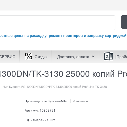
естные цены на расходку, ремонт принтеров и заправку картриджей
СЕРВИС
Скидки
Доставка, оплата
[Прай
300DN/TK-3130 25000 копий Pro
Чип Kyocera FS-4200DN/4300DN/TK-3130 25000 копий ProfiLine TK-3130
Производитель:
Kyocera-Mita
0 отзывов
Артикул:
10803791
Ед. измерения:
шт.