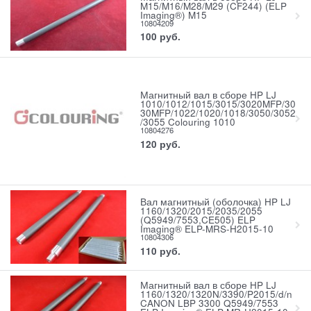
M15/M16/M28/M29 (CF244) (ELP
Imaging®) M15
10804209
100
руб.
Магнитный вал в сборе HP LJ
1010/1012/1015/3015/3020MFP/30
30MFP/1022/1020/1018/3050/3052
/3055 Colouring 1010
10804276
120
руб.
Вал магнитный (оболочка) HP LJ
1160/1320/2015/2035/2055
(Q5949/7553,CE505) ELP
Imaging® ELP-MRS-H2015-10
10804306
110
руб.
Магнитный вал в сборе HP LJ
1160/1320/1320N/3390/P2015/d/n
CANON LBP 3300 Q5949/7553