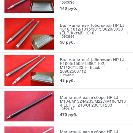
10803795
140
руб.
Вал магнитный (оболочка) HP LJ
1010/1012/1015/3015/3020/3030
(ELP, Китай) 1010
10803869
50
руб.
Вал магнитный (оболочка) HP LJ
P1005/1505/1566/1102,
M1120/1522 Hi-Black
20902503712
10803906
48
руб.
Магнитный вал в сборе HP LJ
M104/M132/M203/M227/M106/M13
4 ELP CF218/CF230/CF233
10804162
470
руб.
Магнитный вал в сборе HP LJ