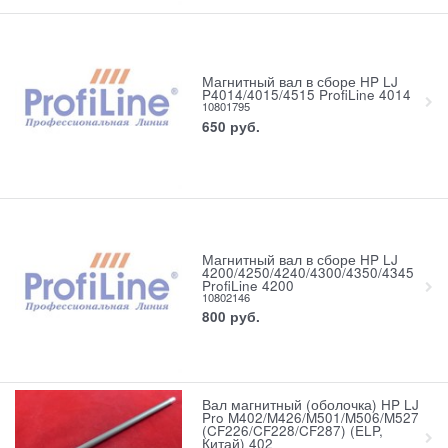
Магнитный вал в сборе HP LJ
P4014/4015/4515 ProfiLine 4014
10801795
650
руб.
Магнитный вал в сборе HP LJ
4200/4250/4240/4300/4350/4345
ProfiLine 4200
10802146
800
руб.
Вал магнитный (оболочка) HP LJ
Pro M402/M426/M501/M506/M527
(CF226/CF228/CF287) (ELP,
Китай) 402