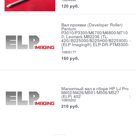
120
руб.
Вал проявки (Developer Roller)
Pantum
P3010/P3300/M6700/M6800/M710
0, Lexmark MB2236 (TL-
420//B225000/B225H00/B225X00)
(ELP Imaging®) ELP-DR-PTM3300-
1
10805177
160
руб.
Магнитный вал в сборе HP LJ Pro
M402/M426/M501/M506/M527
(ELP) 402
10805202
210
руб.