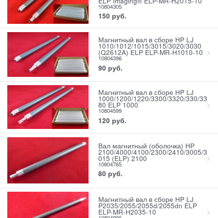
ELP Imaging® ELP-MR-H2015-10
10804305
150
руб.
Магнитный вал в сборе HP LJ
1010/1012/1015/3015/3020/3030
(Q2612A) ELP ELP-MR-H1010-10
10804396
90
руб.
Магнитный вал в сборе HP LJ
1000/1200/1220/3300/3320/330/33
80 ELP 1000
10804599
120
руб.
Вал магнитный (оболочка) HP
2100/4000/4100/2300/2410/3005/3
015 (ELP) 2100
10804765
80
руб.
Магнитный вал в сборе HP LJ
P2035/2055/2055d/2055dn ELP
ELP-MR-H2035-10
10804996