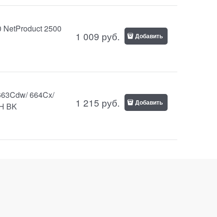
 NetProduct 2500
1 009
руб.
Добавить
663Cdw/ 664Cx/
1 215
руб.
Добавить
5H BK