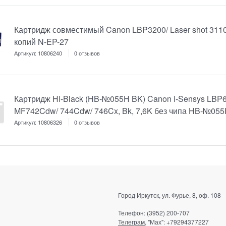
Картридж совместимый Canon LBP3200/ Laser shot 3110
копий N-EP-27
Артикул:
10806240
0 отзывов
Картридж Hi-Black (HB-№055H BK) Canon i-Sensys LBP
MF742Cdw/ 744Cdw/ 746Cx, Bk, 7,6K без чипа HB-№05
Артикул:
10806326
0 отзывов
Город Иркутск, ул. Фурье, 8, оф. 108
Телефон: (3952) 200-707
Телеграм
, "Мах": +79294377227