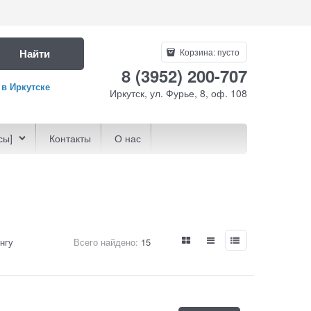
Найти
Корзина:
пусто
8 (3952) 200-707
 в Иркутске
Иркутск, ул. Фурье, 8, оф. 108
сы]
Контакты
О нас
нгу
Всего найдено:
15