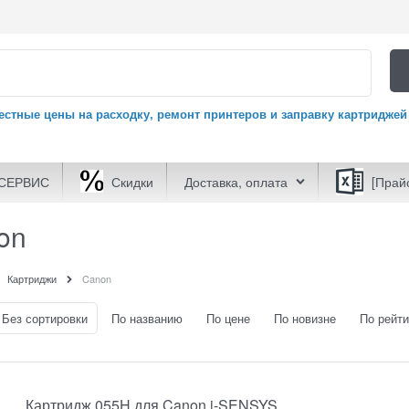
естные цены на расходку, ремонт принтеров и заправку картриджей
СЕРВИС
Скидки
Доставка, оплата
[Прай
on
Картриджи
Canon
Без сортировки
По названию
По цене
По новизне
По рейти
Картридж 055H для Canon i-SENSYS