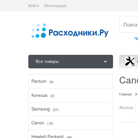
Войти
Регистрация
Ч
Все товары
Can
Pantum
(9)
Главная
Катюша
(0)
Фильтр:
Samsung
(21)
Canon
(15)
Hewlett-Packard
(46)