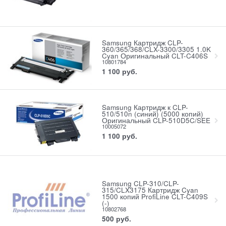
Samsung Картридж CLP-
360/365/368/CLX-3300/3305 1.0K
Cyan Оригинальный CLT-C406S
10801784
1 100
руб.
Samsung Картридж к CLP-
510/510n (синий) (5000 копий)
Оригинальный CLP-510D5C/SEE
10005072
1 100
руб.
Samsung CLP-310/CLP-
315/CLX3175 Картридж Cyan
1500 копий ProfiLine CLT-C409S
(-)
10802768
500
руб.