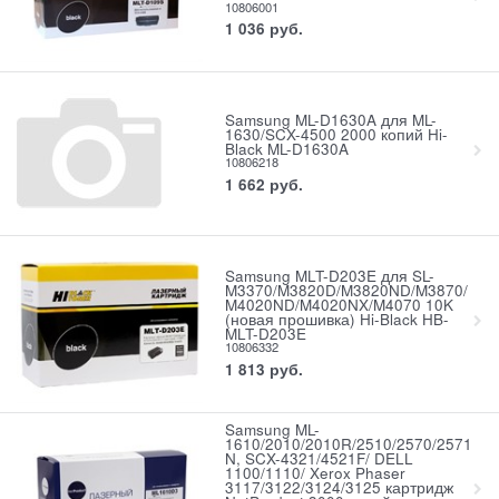
10806001
1 036
руб.
Samsung ML-D1630A для ML-
1630/SCX-4500 2000 копий Hi-
Black ML-D1630A
10806218
1 662
руб.
Samsung MLT-D203E для SL-
M3370/M3820D/M3820ND/M3870/
M4020ND/M4020NX/M4070 10K
(новая прошивка) Hi-Black HB-
MLT-D203E
10806332
1 813
руб.
Samsung ML-
1610/2010/2010R/2510/2570/2571
N, SCX-4321/4521F/ DELL
1100/1110/ Xerox Phaser
3117/3122/3124/3125 картридж