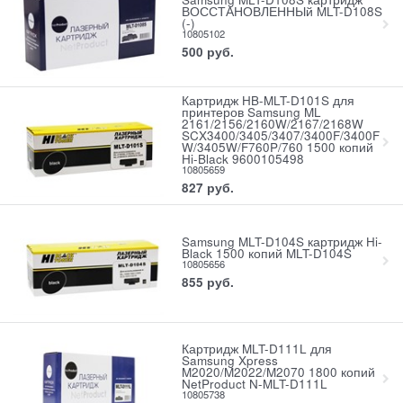
ВОССТАНОВЛЕННЫй MLT-D108S
(-)
10805102
500
руб.
Картридж HB-MLT-D101S для
принтеров Samsung ML
2161/2156/2160W/2167/2168W
SCX3400/3405/3407/3400F/3400F
W/3405W/F760P/760 1500 копий
Hi-Black 9600105498
10805659
827
руб.
Samsung MLT-D104S картридж Hi-
Black 1500 копий MLT-D104S
10805656
855
руб.
Картридж MLT-D111L для
Samsung Xpress
M2020/M2022/M2070 1800 копий
NetProduct N-MLT-D111L
10805738