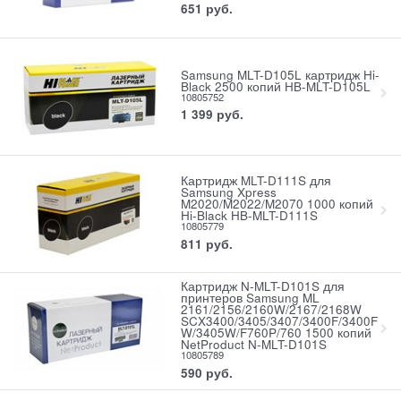
651
руб.
Samsung MLT-D105L картридж Hi-
Black 2500 копий HB-MLT-D105L
10805752
1 399
руб.
Картридж MLT-D111S для
Samsung Xpress
M2020/M2022/M2070 1000 копий
Hi-Black HB-MLT-D111S
10805779
811
руб.
Картридж N-MLT-D101S для
принтеров Samsung ML
2161/2156/2160W/2167/2168W
SCX3400/3405/3407/3400F/3400F
W/3405W/F760P/760 1500 копий
NetProduct N-MLT-D101S
10805789
590
руб.