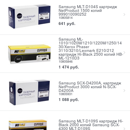
Samsung MLT-D104S картридж
NetProduct 1500 копий
999010090252
10805814
641
руб.
Samsung ML-
1010/1020M/1210/1220M/1250/14
30/Xerox Phaser
3110/3210/Lexmark E210/212
картридж Hi-Black 2500 копий HB-
ML-1210D3
10805846
1 474
руб.
Samsung SCX-D4200A, картридж
NetProduct 3000 копий N-SCX-
D4200A
10805931
1 088
руб.
Samsung MLT-D109S картридж Hi-
Black 2000 копий Samsung SCX-
4300 MLT-D109S