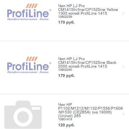
Чип HP LJ Pro
CM1415fn/fnw/CP1525nw Yellow
1300 копий ProfiLine 1415
10802239
170
руб.
Чип HP LJ Pro
CM1415fn/fnw/CP1525nw Вlack
2000 копий ProfiLine 1415
10802240
170
руб.
Чип HP
P1102/M1212/M1132/P1556/P1606
/M1530 (CE285A) (на 1600К)
(Uninet) 285
10801419
120
руб.