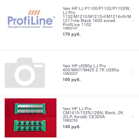
Чип HP LJ P1100/P1102/P1102W,
LJ Pro
1132/M1210/M1212nf/M1214nfh/M
1217nfw Вlack 1600 копий
ProfiLine 1102
10802147
170
руб.
Чип HP cf280a LJ Pro
400/M401/M425 2.7K cf280a
10802237
100
руб.
Чип HP LJ Pro
CM1415/1525(128A) Black, 2K
(ELP, Китай) CE320A
10802755
140
руб.