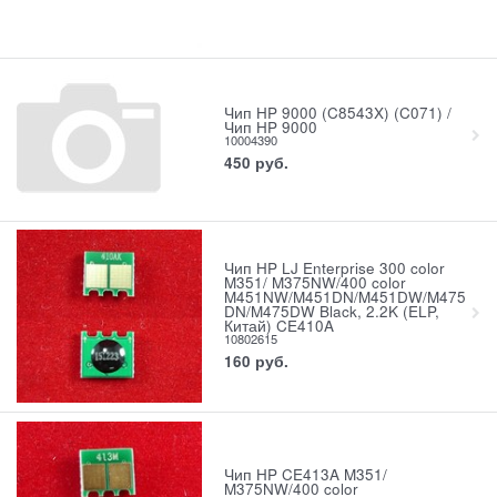
Чип HP 9000 (C8543X) (C071) /
Чип HP 9000
10004390
450
руб.
Чип HP LJ Enterprise 300 color
M351/ M375NW/400 color
M451NW/M451DN/M451DW/M475
DN/M475DW Black, 2.2K (ELP,
Китай) CE410A
10802615
160
руб.
Чип HP CE413A M351/
M375NW/400 color