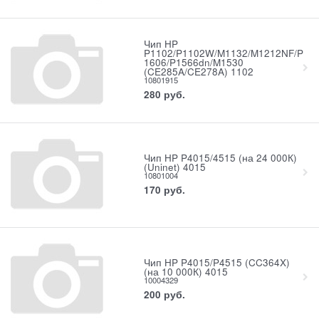
Чип HP
P1102/P1102W/M1132/M1212NF/P
1606/P1566dn/M1530
(CE285A/CE278A) 1102
10801915
280
руб.
Чип HP P4015/4515 (на 24 000К)
(Uninet) 4015
10801004
170
руб.
Чип HP P4015/P4515 (CC364X)
(на 10 000К) 4015
10004329
200
руб.