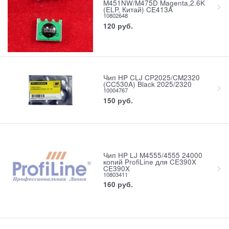
M451NW/M475D Magenta,2.6K
(ELP, Китай) CE413A
10802648
120
руб.
Чип HP CLJ CP2025/CM2320
(CC530A) Black 2025/2320
10004767
150
руб.
Чип HP LJ M4555/4555 24000
копий ProfiLine для CE390X
CE390X
10803411
160
руб.