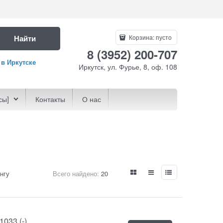
Найти
Корзина:
пусто
8 (3952) 200-707
 в Иркутске
Иркутск, ул. Фурье, 8, оф. 108
сы]
Контакты
О нас
нгу
Всего найдено:
20
033 (-)