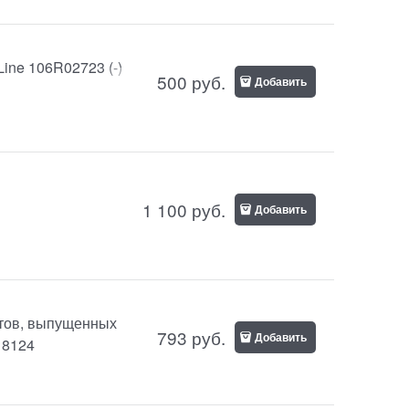
ine 106R02723 (-)
500
руб.
Добавить
1 100
руб.
Добавить
атов, выпущенных
793
руб.
Добавить
18124