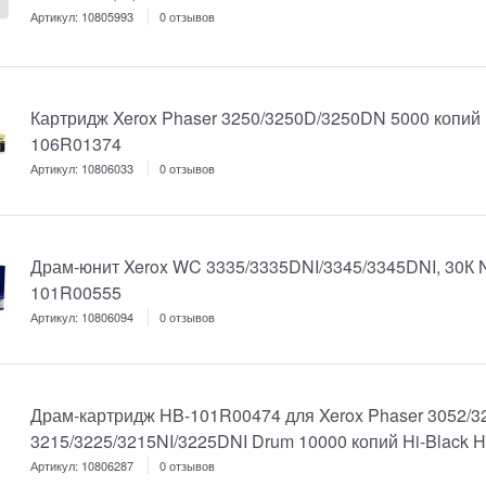
Артикул:
10805993
0 отзывов
Картридж Xerox Phaser 3250/3250D/3250DN 5000 копий 
106R01374
Артикул:
10806033
0 отзывов
Драм-юнит Xerox WC 3335/3335DNI/3345/3345DNI, 30К N
101R00555
Артикул:
10806094
0 отзывов
Драм-картридж HB-101R00474 для Xerox Phaser 3052/3
3215/3225/3215NI/3225DNI Drum 10000 копий Hi-Black
Артикул:
10806287
0 отзывов