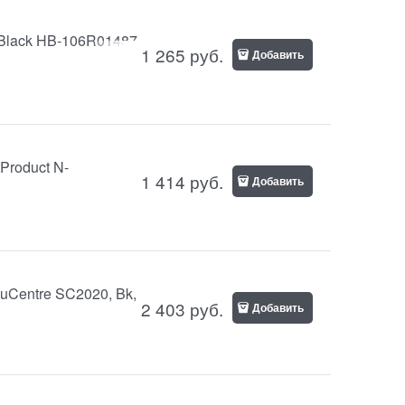
-Black HB-106R01487
1 265
руб.
Добавить
Product N-
1 414
руб.
Добавить
uCentre SC2020, Bk,
2 403
руб.
Добавить