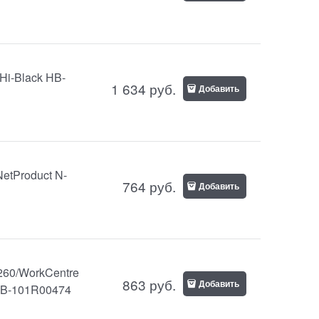
Hi-Black HB-
1 634
руб.
Добавить
etProduct N-
764
руб.
Добавить
260/WorkCentre
863
руб.
Добавить
 HB-101R00474