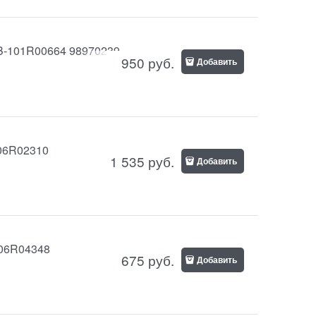
 HB-101R00664 98970239
950
руб.
Добавить
106R02310
1 535
руб.
Добавить
106R04348
675
руб.
Добавить