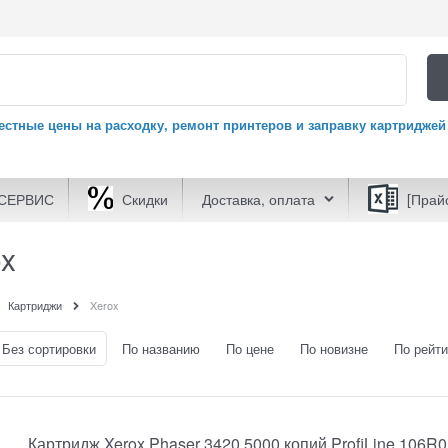
естные цены на расходку, ремонт принтеров и заправку картриджей
СЕРВИС
Скидки
Доставка, оплата
[Прай
ox
Картриджи
Xerox
Без сортировки
По названию
По цене
По новизне
По рейти
Картридж Xerox Phaser 3420 5000 копий ProfiLine 106R01