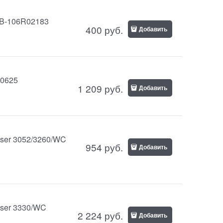
HB-106R02183
400
руб.
Добавить
00625
1 209
руб.
Добавить
aser 3052/3260/WC
954
руб.
Добавить
aser 3330/WC
2 224
руб.
Добавить