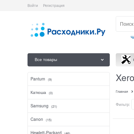
Войти
Регистрация
Ч
Все товары
Xer
Pantum
(9)
Главная
Катюша
(0)
Фильтр:
Samsung
(21)
Canon
(15)
Hewlett-Packard
(46)