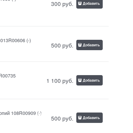
300
руб.
Добавить
 013R00606 (-)
500
руб.
Добавить
3R00735
1 100
руб.
Добавить
опий 108R00909 (-)
500
руб.
Добавить