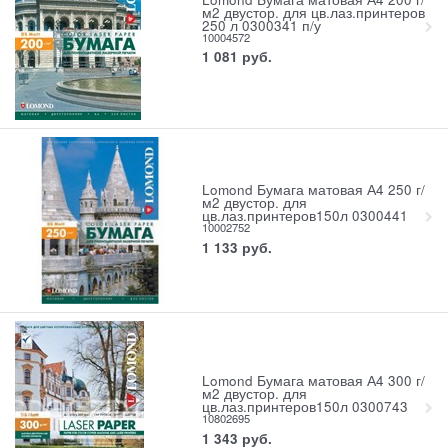
м2 двустор. для цв.лаз.принтеров
250 л 0300341 п/у
10004572
1 081
руб.
Lomond Бумага матовая А4 250 г/
м2 двустор. для
цв.лаз.принтеров150л 0300441
10002752
1 133
руб.
Lomond Бумага матовая А4 300 г/
м2 двустор. для
цв.лаз.принтеров150л 0300743
10802695
1 343
руб.