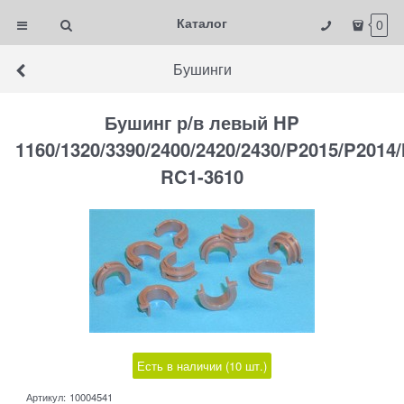
Каталог
0
Бушинги
Бушинг р/в левый HP
1160/1320/3390/2400/2420/2430/P2015/P201
RC1-3610
Есть в наличии (
10
шт.
)
Артикул:
10004541