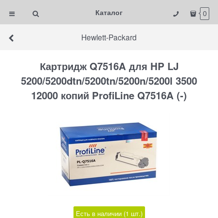
Каталог
0
Hewlett-Packard
Картридж Q7516A для HP LJ
5200/5200dtn/5200tn/5200n/5200l 3500
12000 копий ProfiLine Q7516A (-)
Есть в наличии (
1
шт.
)