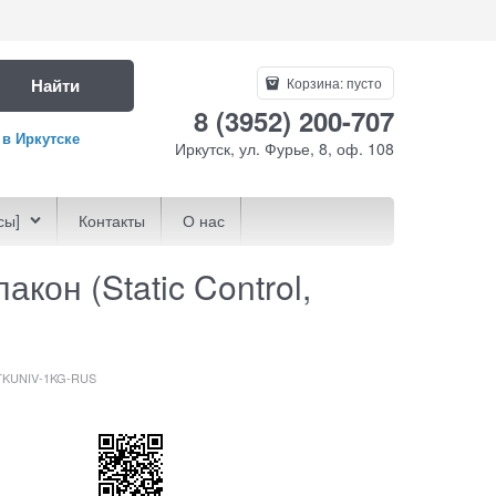
Найти
Корзина:
пусто
8 (3952) 200-707
 в Иркутске
Иркутск, ул. Фурье, 8, оф. 108
сы]
Контакты
О нас
кон (Static Control,
 KYTKUNIV-1KG-RUS