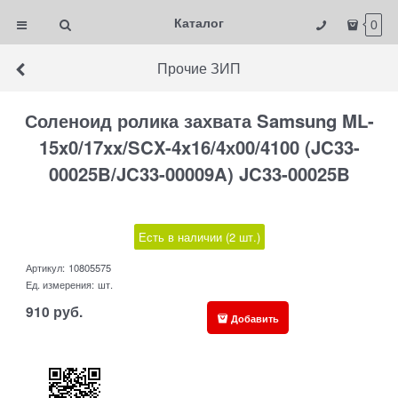
Каталог
0
Прочие ЗИП
Соленоид ролика захвата Samsung ML-
15x0/17xx/SCX-4x16/4х00/4100 (JC33-
00025B/JC33-00009A) JC33-00025B
Есть в наличии (
2
шт.
)
Артикул:
10805575
Ед. измерения:
шт.
910
руб.
Добавить