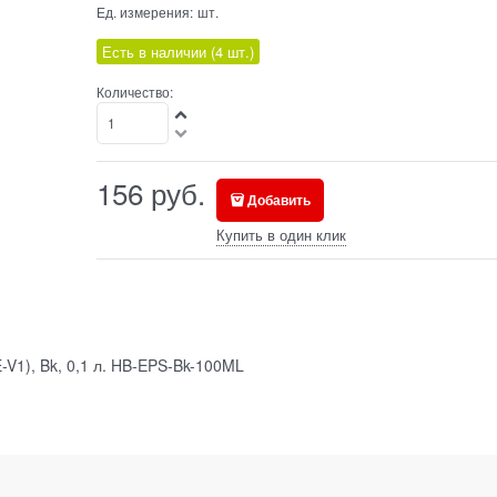
Ед. измерения:
шт.
Есть в наличии (
4
шт.
)
Количество:
156
руб.
Добавить
Купить в один клик
-V1), Bk, 0,1 л. HB-EPS-Bk-100ML