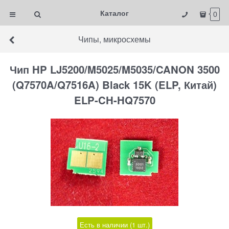
Каталог
0
Чипы, микросхемы
Чип HP LJ5200/M5025/M5035/CANON 3500
(Q7570A/Q7516A) Black 15K (ELP, Китай)
ELP-CH-HQ7570
Есть в наличии (
1
шт.
)