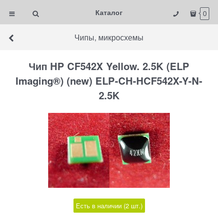
Каталог
0
Чипы, микросхемы
Чип HP CF542X Yellow. 2.5K (ELP
Imaging®) (new) ELP-CH-HCF542X-Y-N-
2.5K
Есть в наличии (
2
шт.
)