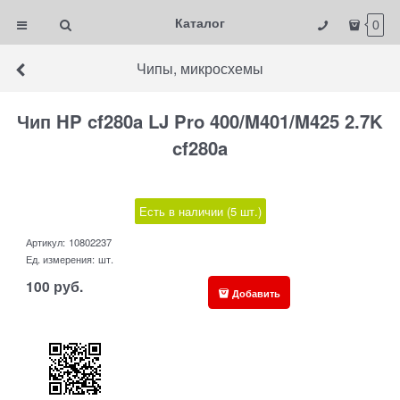
Каталог
0
Чипы, микросхемы
Чип HP cf280a LJ Pro 400/M401/M425 2.7K
cf280a
Есть в наличии (
5
шт.
)
Артикул:
10802237
Ед. измерения:
шт.
100
руб.
Добавить