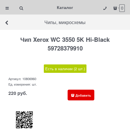
Каталог
0
Чипы, микросхемы
Чип Xerox WC 3550 5K Hi-Black
59728379910
Есть в наличии (
2
шт.
)
Артикул:
10806960
Ед. измерения:
шт.
220
руб.
Добавить