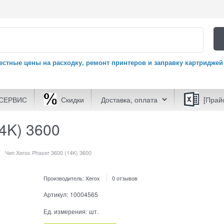
естные цены на расходку, ремонт принтеров и заправку картриджей
СЕРВИС
Скидки
Доставка, оплата
[Прай
14K) 3600
Чип Xerox Phaser 3600 (14K) 3600
Производитель:
Xerox
0 отзывов
Артикул:
10004565
Ед. измерения:
шт.