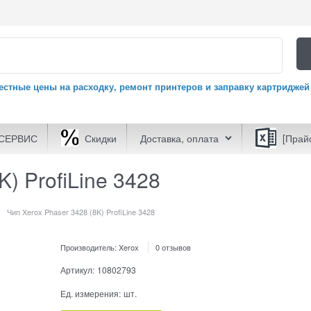
естные цены на расходку, ремонт принтеров и заправку картриджей
СЕРВИС
Скидки
Доставка, оплата
[Прай
K) ProfiLine 3428
Чип Xerox Phaser 3428 (8K) ProfiLine 3428
Производитель:
Xerox
0 отзывов
Артикул:
10802793
Ед. измерения:
шт.