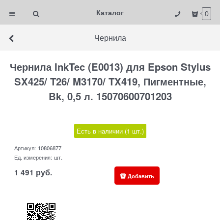
Каталог
0
Чернила
Чернила InkTec (E0013) для Epson Stylus
SX425/ T26/ M3170/ TX419, Пигментные,
Bk, 0,5 л. 15070600701203
Есть в наличии (
1
шт.
)
Артикул:
10806877
Ед. измерения:
шт.
1 491
руб.
Добавить