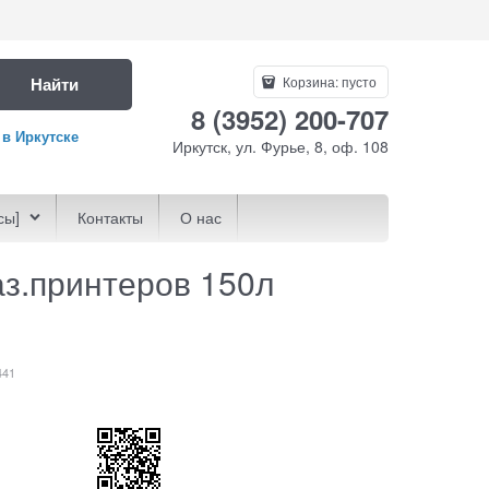
Найти
Корзина:
пусто
8 (3952) 200-707
 в Иркутске
Иркутск, ул. Фурье, 8, оф. 108
сы]
Контакты
О нас
аз.принтеров 150л
441