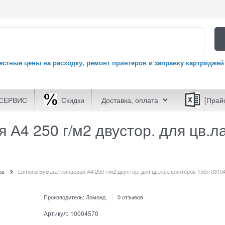
естные цены на расходку, ремонт принтеров и заправку картриджей
СЕРВИС
Скидки
Доставка, оплата
[Прай
 А4 250 г/м2 двустор. для цв.л
ов
Lomond Бумага глянцевая А4 250 г/м2 двустор. для цв.лаз.принтеров 150л 0310
Производитель:
Ломонд
0 отзывов
Артикул:
10004570