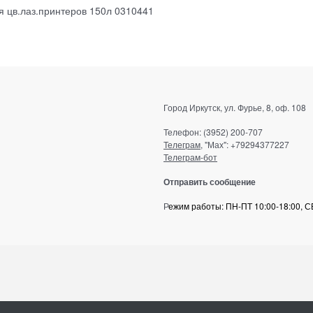
я цв.лаз.принтеров 150л 0310441
Город Иркутск, ул. Фурье, 8, оф. 108
Телефон: (3952) 200-707
Телеграм
, "Мах": +79294377227
Телеграм-бот
Отправить сообщение
Р
ежим работы: ПН-ПТ 10:00-18:00, СБ 