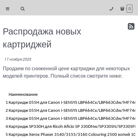
0
Распродажа новых
картриджей
17 ноября 2025
Продаем по сниженной цене картриджи для некоторых
моделей принтеров. Полный список смотрите ниже:
Наименование
1
Картридж 055H для Canon i-SENSYS LBP664Cx/LBP663Cdw/MF746
2
Картридж 055H для Canon i-SENSYS LBP664Cx/LBP663Cdw/MF746
3
Картридж 055H для Canon i-SENSYS LBP664Cx/LBP663Cdw/MF746C
4
Картридж SP330H для Ricoh Aficio SP 330DNw/SP330SN/SP330SFN,
5
Картридж Xerox Phaser 3140/3155/3160 Colouring 2500 копий 1