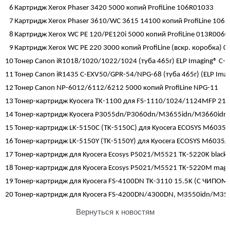
6
Картридж Xerox Phaser 3420 5000 копий ProfiLine 106R01033
7
Картридж Xerox Phaser 3610/WC 3615 14100 копий ProfiLine 106
8
Картридж Xerox WC PE 120/PE120i 5000 копий ProfiLine 013R006
9
Картридж Xerox WC PE 220 3000 копий ProfiLine (вскр. коробка)
10
Тонер Canon iR1018/1020/1022/1024 (туба 465г) ELP Imaging® С-
11
Тонер Canon iR1435 C-EXV50/GPR-54/NPG-68 (туба 465г) (ELP Ima
12
Тонер Canon NP-6012/6112/6212 5000 копий ProfiLine NPG-11
13
Тонер-картридж Kyocera TK-1100 для FS-1110/1024/1124MFP 2100
14
Тонер-картридж Kyocera P3055dn/P3060dn/M3655idn/M3660idn T
15
Тонер-картридж LK-5150C (TK-5150C) для Kyocera ECOSYS M6035/M
16
Тонер-картридж LK-5150Y (TK-5150Y) для Kyocera ECOSYS M6035/M
17
Тонер-картридж для Kyocera Ecosys P5021/M5521 TK-5220K black
18
Тонер-картридж для Kyocera Ecosys P5021/M5521 TK-5220M mage
19
Тонер-картридж для Kyocera FS-4100DN TK-3110 15.5K (С ЧИПОМ)
20
Тонер-картридж для Kyocera FS-4200DN/4300DN, M3550idn/M356
Вернуться к новостям